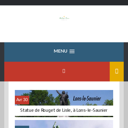
Skip
to
content
MENU
Avr 30
Statue de Rouget de Lisle, à Lons-le-Saunier