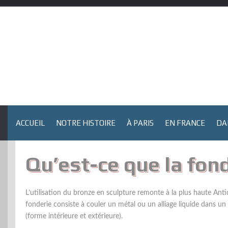
Skip
to
content
ACCUEIL
NOTRE HISTOIRE
À PARIS
EN FRANCE
DA
Qu’est-ce que la fond
L’utilisation du bronze en sculpture remonte à la plus haute Antiq
fonderie consiste à couler un métal ou un alliage liquide dans u
(forme intérieure et extérieure).