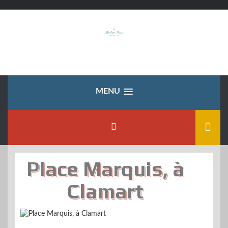
Skip
to
content
MENU
Place Marquis, à
Clamart