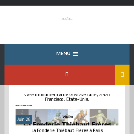
Skip
to
content
MENU
Vase monumental de Gustave Doré, à San
Francisco, Etats-Unis.
Juin 28
Juin 28
La Fonderie Thiébaut Frères à Paris