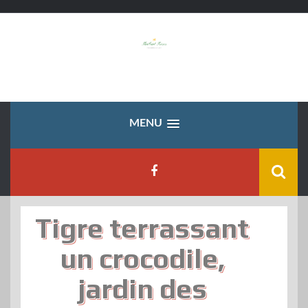
Skip
to
content
MENU
Tigre terrassant
un crocodile,
jardin des