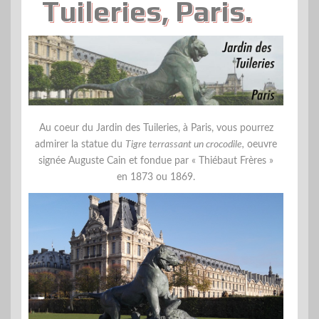
Tuileries, Paris.
Au coeur du Jardin des Tuileries, à Paris, vous pourrez
admirer la statue du
Tigre terrassant un crocodile,
oeuvre
signée Auguste Cain et fondue par « Thiébaut Frères »
en 1873 ou 1869.