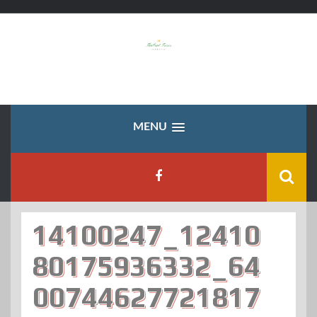
Skip
to
content
MENU
14100247_12410
80175936332_64
00744627721817